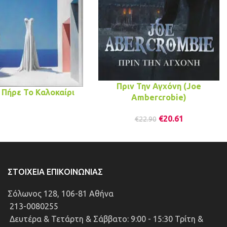
Πριν Την Αγχόνη (Joe
 Πήρε Το Καλοκαίρι
Ambercrobie)
€
20.61
€
22.90
ΣΤΟΙΧΕΊΑ ΕΠΙΚΟΙΝΩΝΊΑΣ
Σόλωνος 128, 106-81 Αθήνα
213-0080255
Δευτέρα & Τετάρτη & Σάββατο: 9:00 - 15:30 Τρίτη &