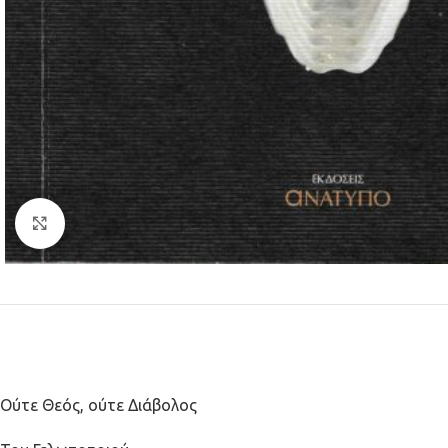
Κλικ για μεγέθυνση
Ούτε Θεός, ούτε Διάβολος