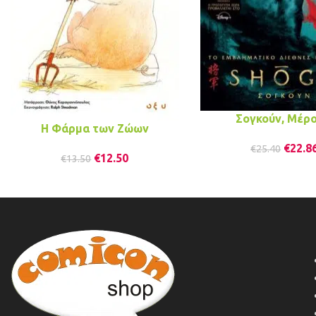
Σογκούν, Μέρο
Η Φάρμα των Ζώων
€
22.8
€
25.40
€
12.50
€
13.50