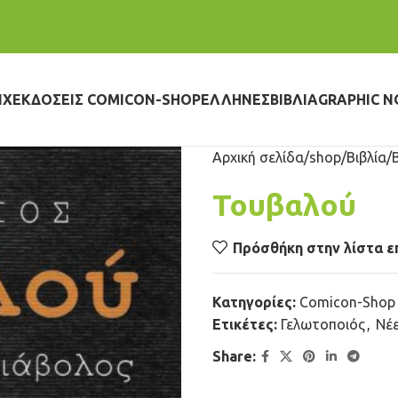
IX
ΕΚΔΌΣΕΙΣ COMICON-SHOP
ΈΛΛΗΝΕΣ
ΒΙΒΛΊΑ
GRAPHIC N
Αρχική σελίδα
shop
Βιβλία
Τουβαλού
Πρόσθήκη στην λίστα ε
Κατηγορίες:
Comicon-Shop 
Ετικέτες:
Γελωτοποιός
,
Νέε
Share: