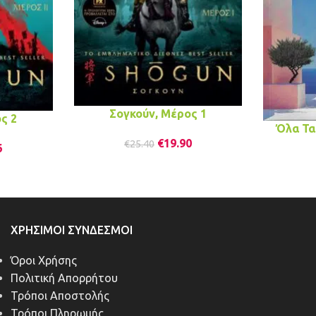
Σογκούν, Μέρος 1
ς 2
Όλα Τα
€
19.90
€
25.40
6
ΧΡΉΣΙΜΟΙ ΣΎΝΔΕΣΜΟΙ
Όροι Χρήσης
Πολιτική Απορρήτου
Τρόποι Αποστολής
Τρόποι Πληρωμής