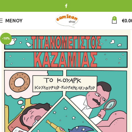
0
ΜΕΝΟΎ
€
0.0
-10%