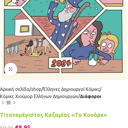
Κλικ για μεγέθυνση
Αρχική σελίδα
shop
Έλληνες Δημιουργοί Κόμικς
Κόμικς Χιούμορ Ελλήνων Δημιουργών
Διάφοροι
Τιτανομέγιστος Καζαμίας «Το Κουάρκ»
€
8.95
€
9.95