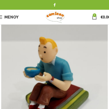
0
ΜΕΝΟΎ
€
0.0