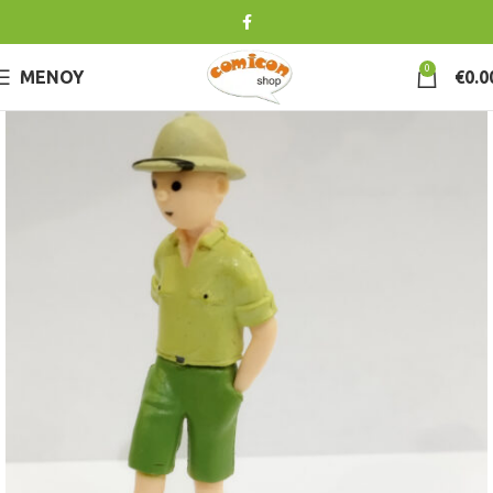
0
ΜΕΝΟΎ
€
0.0