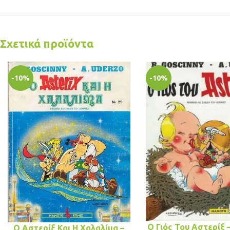
Σχετικά προϊόντα
-10%
-10%
Ο Γιός Του Αστερίξ 
Ο Αστερίξ Και Η Χαλαλίμα –