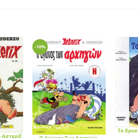
-10%
Το Χρυσ
– Αστερίξ