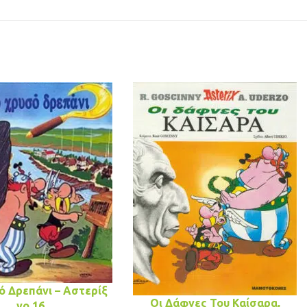
ό Δρεπάνι – Αστερίξ
Οι Δάφνες Του Καίσαρα,
νo 16