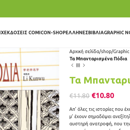
IX
ΕΚΔΌΣΕΙΣ COMICON-SHOP
ΈΛΛΗΝΕΣ
ΒΙΒΛΊΑ
GRAPHIC N
Αρχική σελίδα
shop
Graphic
Τα Μπανταρισμένα Πόδια
Τα Μπανταρι
€
10.80
€
11.80
Απ’ όλες τις ιστορίες που έ
μ’ έχουν σημαδέψει ανεξίτη
αυστηρή ανατροφή, που την 