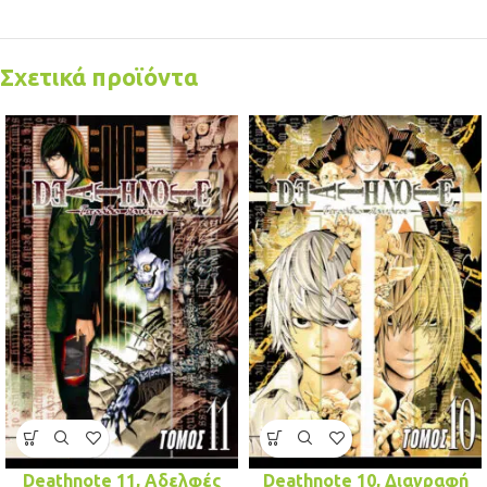
Σχετικά προϊόντα
Deathnote 11, Αδελφές
Deathnote 10, Διαγραφή