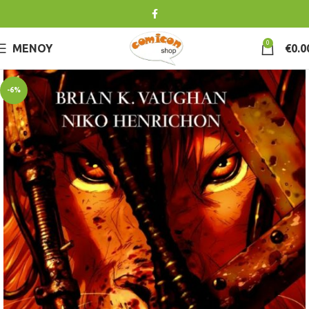
0
ΜΕΝΟΎ
€
0.0
-6%