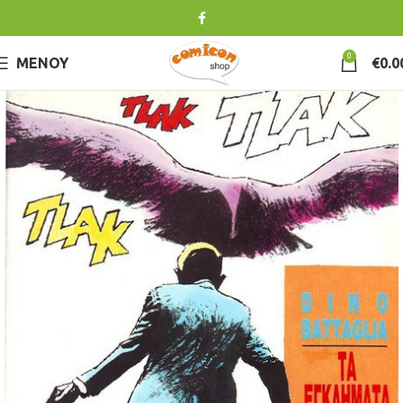
0
ΜΕΝΟΎ
€
0.0