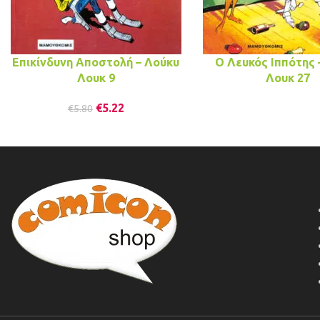
Επικίνδυνη Αποστολή – Λούκυ
Ο Λευκός Ιππότης 
Λουκ 9
Λουκ 27
€
5.22
€
5.80