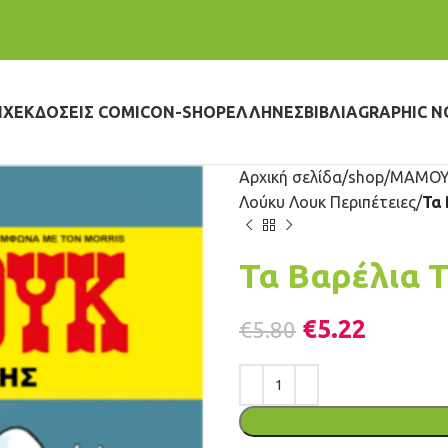
IX
ΕΚΔΌΣΕΙΣ COMICON-SHOP
ΈΛΛΗΝΕΣ
ΒΙΒΛΊΑ
GRAPHIC N
Αρχική σελίδα
shop
ΜΑΜΟΥ
Λούκυ Λουκ Περιπέτειες
Τα 
Τα Βαρέλια 
€
5.22
€
5.80