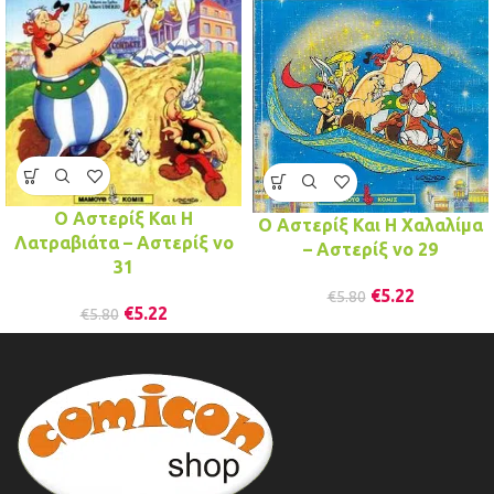
Ο Αστερίξ Και Η
Ο Αστερίξ Και Η Χαλαλίμα
Λατραβιάτα – Αστερίξ νo
– Αστερίξ νo 29
31
€
5.22
€
5.80
€
5.22
€
5.80