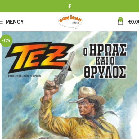
0
ΜΕΝΟΎ
€
0.0
-10%