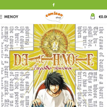
0
ΜΕΝΟΎ
€
0.0