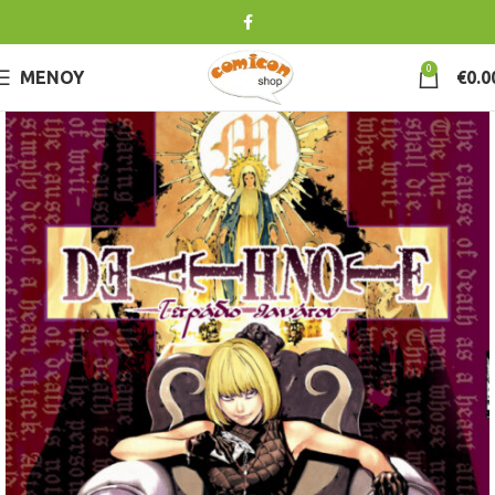
0
ΜΕΝΟΎ
€
0.0