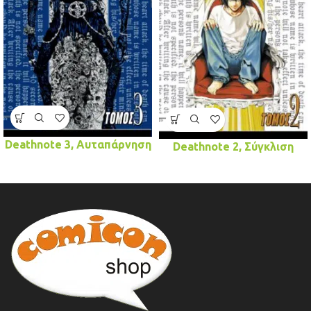
Deathnote 3, Αυταπάρνηση
Deathnote 2, Σύγκλιση