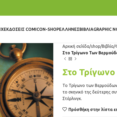
IX
ΕΚΔΌΣΕΙΣ COMICON-SHOP
ΈΛΛΗΝΕΣ
ΒΙΒΛΊΑ
GRAPHIC N
Αρχική σελίδα
shop
Βιβλία
Στο Τρίγωνο Των Βερμού
Στο Τρίγων
Το Τρίγωνο των Βερμούδων, 
το σκηνικό της δεύτερης σ
Στέρλινγκ.
Πρόσθήκη στην λίστα ε