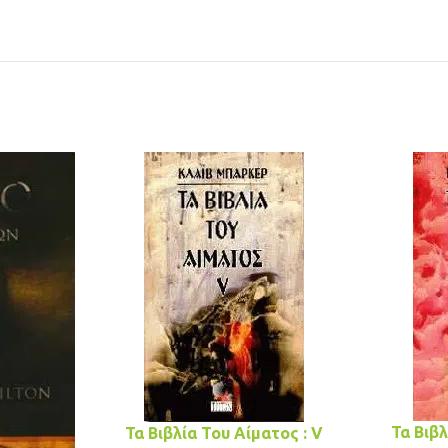
Τα Βιβλ
Τα Βιβλία Του Αίματος : V