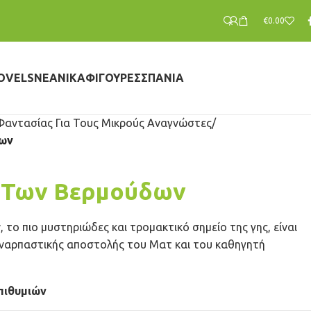
€
0.00
OVELS
ΝΕΑΝΙΚΆ
ΦΙΓΟΎΡΕΣ
ΣΠΆΝΙΑ
Φαντασίας Για Τους Μικρούς Αναγνώστες
δων
ο Των Βερμούδων
το πιο μυστηριώδες και τρομακτικό σημείο της γης, είναι
υναρπαστικής αποστολής του Ματ και του καθηγητή
πιθυμιών