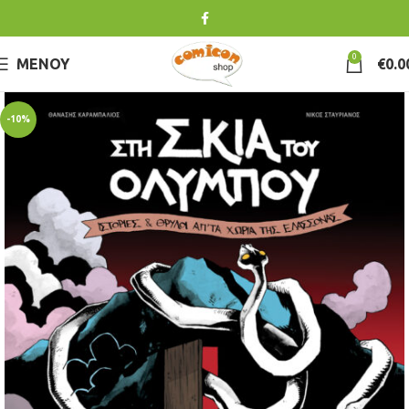
0
ΜΕΝΟΎ
€
0.0
-10%