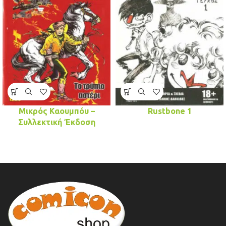
Μικρός Καουμπόυ –
Rustbone 1
Συλλεκτική Έκδοση