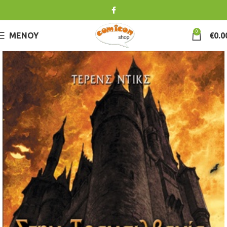
0
ΜΕΝΟΎ
€
0.0