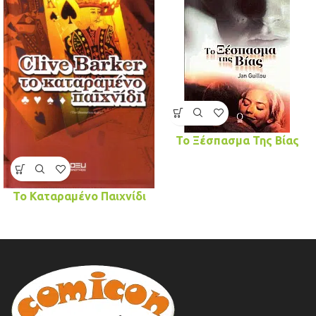
Το Ξέσπασμα Της Βίας
Το Καταραμένο Παιχνίδι