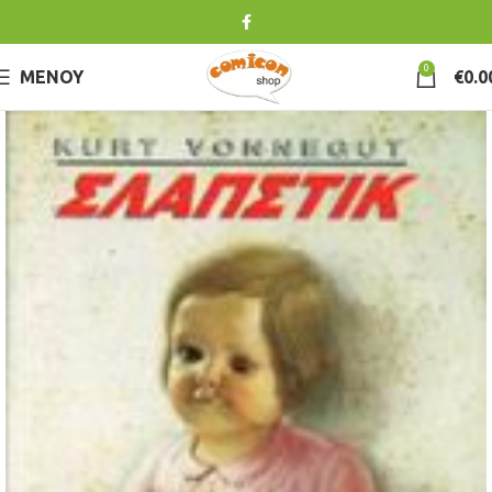
0
ΜΕΝΟΎ
€
0.0