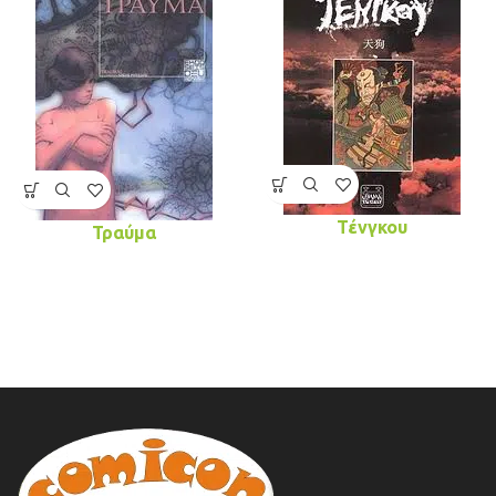
Τένγκου
Τραύμα