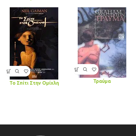
Τραύμα
Το Σπίτι Στην Ομίχλη