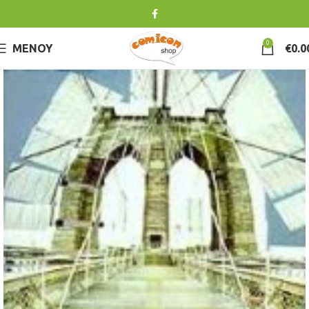
0
ΜΕΝΟΎ
€
0.0