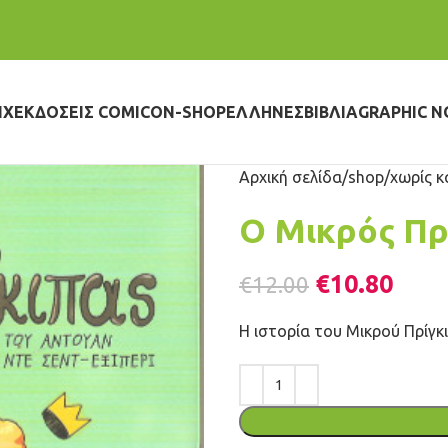
IX
ΕΚΔΌΣΕΙΣ COMICON-SHOP
ΈΛΛΗΝΕΣ
ΒΙΒΛΊΑ
GRAPHIC N
Αρχική σελίδα
shop
χωρίς κ
Ο Μικρός Πρ
€
10.80
€
12.00
Η ιστορία του Μικρού Πρίγκ