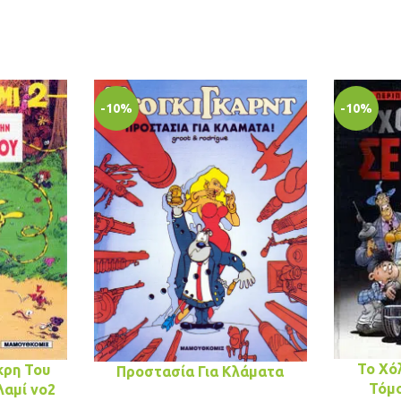
-10%
-10%
Το Χό
κρη Του
Προστασία Για Κλάματα
Τόμο
αμί νο2