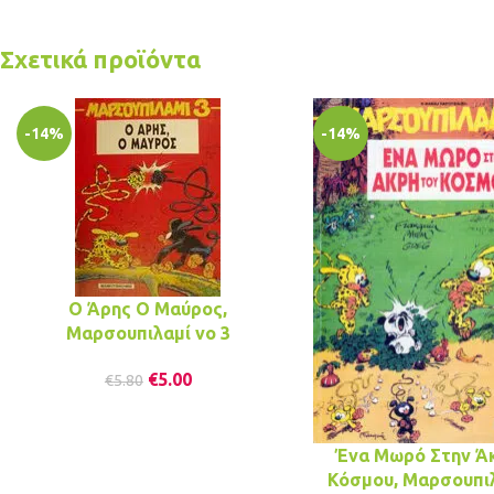
Σχετικά προϊόντα
-14%
-14%
Ο Άρης Ο Μαύρος,
Μαρσουπιλαμί νο 3
€
5.00
€
5.80
Ένα Μωρό Στην Ά
Κόσμου, Μαρσουπιλ