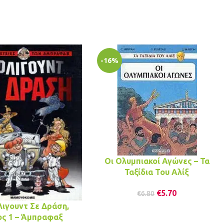
-16%
Οι Ολυμπιακοί Αγώνες – Τα
Ταξίδια Του Αλίξ
€
5.70
€
6.80
λιγουντ Σε Δράση,
ς 1 – Άμπραφαξ