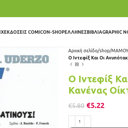
IX
ΕΚΔΌΣΕΙΣ COMICON-SHOP
ΈΛΛΗΝΕΣ
ΒΙΒΛΊΑ
GRAPHIC N
Αρχική σελίδα
shop
ΜΑΜΟΥ
Ο Ιντεφίξ Και Οι Ανυπότακ
Ο Ιντεφίξ Κα
Κανένας Οίκτ
€
5.22
€
5.80