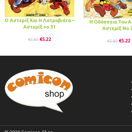
Ο Αστερίξ Και Η Λατραβιάτα –
Η Οδύσσεια Του Α
Αστερίξ νo 31
Αστερίξ No 
€
5.22
€
5.80
€
5.22
€
5.80