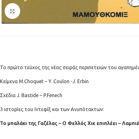
Κλικ για μεγέθυνση
Το πρώτο τεύχος της νέας σειράς περιπετειών του αγαπημένο
Κείμενα M.Choquet – Y. Coulon -J. Erbin
Σχέδια J. Bastide – P.Fenech
3 ιστορίες του Ιντεφίξ και των Ανυπότακτων:
Το μπαλάκι της Γαζέλας – Ο Φελλός Χικ επιπλέει – Λαμπιέ