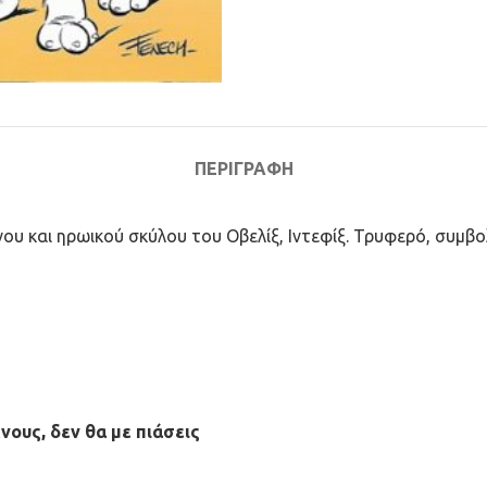
ΠΕΡΙΓΡΑΦΉ
υ και ηρωικού σκύλου του Οβελίξ, Ιντεφίξ. Τρυφερό, συμβολι
νους, δεν θα με πιάσεις