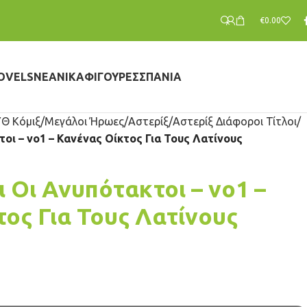
€
0.00
OVELS
ΝΕΑΝΙΚΆ
ΦΙΓΟΎΡΕΣ
ΣΠΆΝΙΑ
Θ Κόμιξ
Μεγάλοι Ήρωες
Αστερίξ
Αστερίξ Διάφοροι Τίτλοι
τοι – νο1 – Κανένας Οίκτος Για Τους Λατίνους
ι Οι Ανυπότακτοι – νο1 –
ος Για Τους Λατίνους