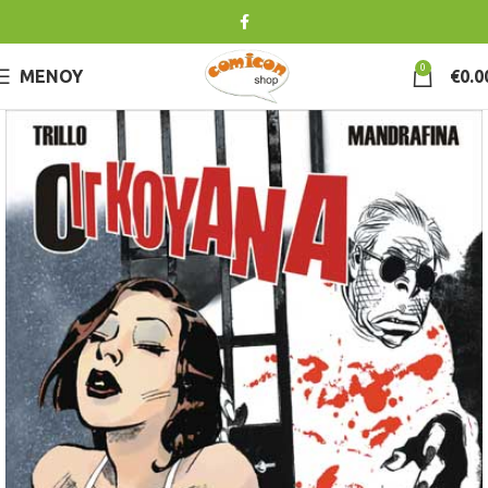
0
ΜΕΝΟΎ
€
0.0