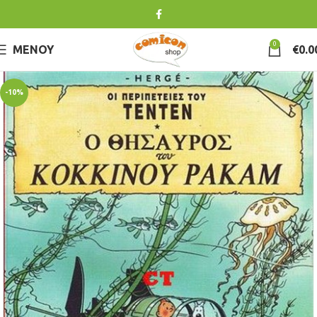
0
ΜΕΝΟΎ
€
0.0
-10%