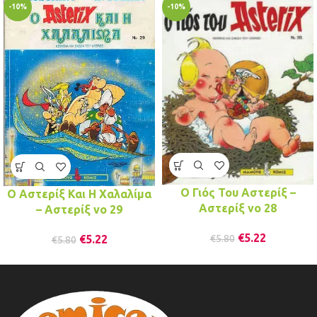
-10%
-10%
Ο Γιός Του Αστερίξ –
Ο Αστερίξ Και Η Χαλαλίμα
Αστερίξ νo 28
– Αστερίξ νo 29
€
5.22
€
5.22
€
5.80
€
5.80