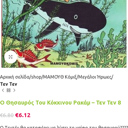
Κλικ για μεγέθυνση
Αρχική σελίδα
shop
ΜΑΜΟΥΘ Κόμιξ
Μεγάλοι Ήρωες
Τεν Τεν
Ο Θησαυρός Του Κόκκινου Ρακάμ – Τεν Τεν 8
€
6.12
€
6.80
Ο Τεντέν θα καταφέρει να λύσει το γρίφο του θησαυρού????