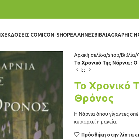
IX
ΕΚΔΌΣΕΙΣ COMICON-SHOP
ΈΛΛΗΝΕΣ
ΒΙΒΛΊΑ
GRAPHIC N
Αρχική σελίδα
shop
Βιβλία
Το Χρονικό Της Νάρνια : 
Το Χρονικό Τ
Θρόνος
Η Νάρνια όπου γίγαντες σπ
κυριαρχεί η μαγεία.
Πρόσθήκη στην λίστα ε