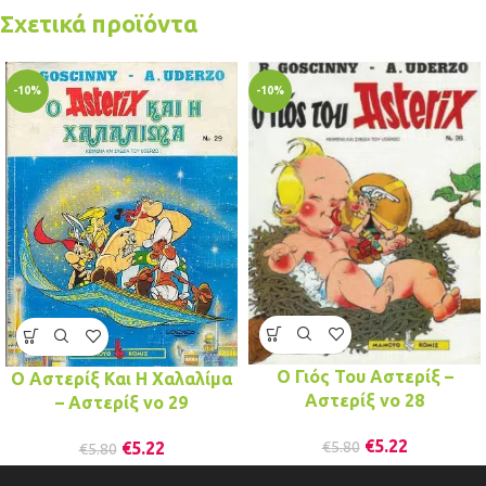
Σχετικά προϊόντα
-10%
-10%
Ο Γιός Του Αστερίξ –
Ο Αστερίξ Και Η Χαλαλίμα
Αστερίξ νo 28
– Αστερίξ νo 29
€
5.22
€
5.22
€
5.80
€
5.80