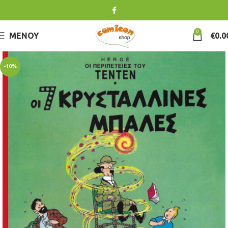
0
ΜΕΝΟΎ
€
0.0
-10%