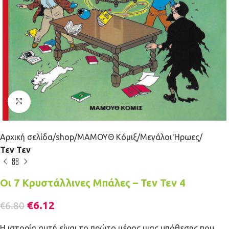
Κλικ για μεγέθυνση
Αρχική σελίδα
shop
ΜΑΜΟΥΘ Κόμιξ
Μεγάλοι Ήρωες
Τεν Τεν
Οι 7 Κρυστάλλινες Μπάλες – Τεν Τεν 4
€
6.12
€
6.80
Η ιστορία αυτή είναι το πρώτο μέρος μιας υπόθεσης που