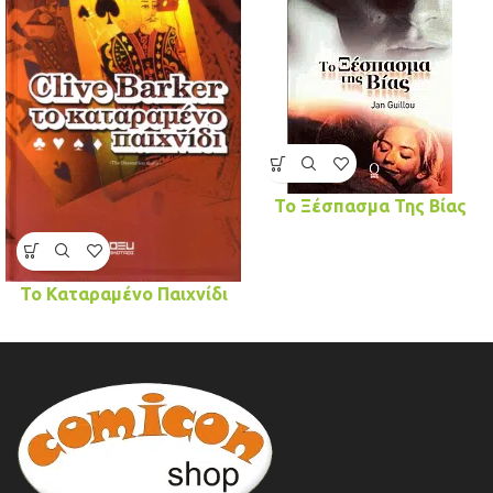
Το Ξέσπασμα Της Βίας
Το Καταραμένο Παιχνίδι