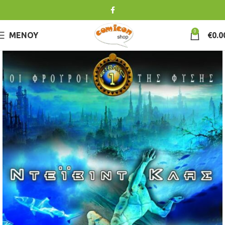
0
ΜΕΝΟΎ
€
0.0