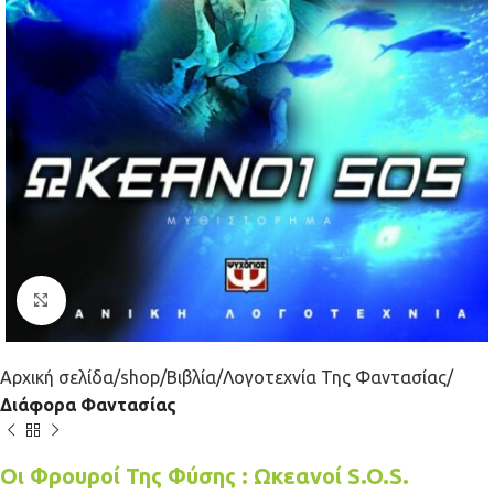
Κλικ για μεγέθυνση
Αρχική σελίδα
shop
Βιβλία
Λογοτεχνία Της Φαντασίας
Διάφορα Φαντασίας
Οι Φρουροί Της Φύσης : Ωκεανοί S.O.S.