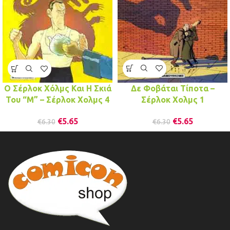
Δε Φοβάται Τίποτα –
Ο Σέρλοκ Χόλμς Και Η Σκιά
Σέρλοκ Χολμς 1
Του “Μ” – Σέρλοκ Χολμς 4
€
5.65
€
5.65
€
6.30
€
6.30