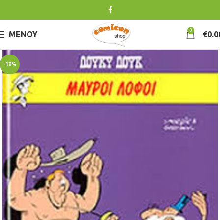
0
ΜΕΝΟΎ
€
0.0
-10%