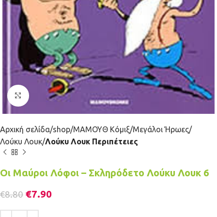
Κλικ για μεγέθυνση
Αρχική σελίδα
shop
ΜΑΜΟΥΘ Κόμιξ
Μεγάλοι Ήρωες
Λούκυ Λουκ
Λούκυ Λουκ Περιπέτειες
Οι Μαύροι Λόφοι – Σκληρόδετο Λούκυ Λουκ 6
€
7.90
€
8.80