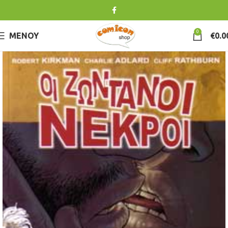
0
ΜΕΝΟΎ
€
0.0