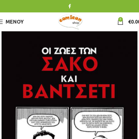
0
ΜΕΝΟΎ
€
0.0