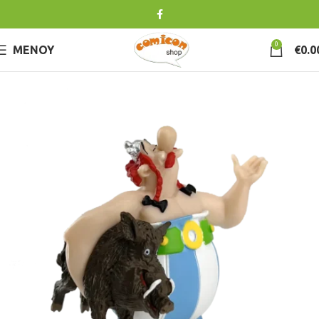
0
ΜΕΝΟΎ
€
0.0