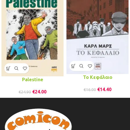
To Kεφάλαιο
Palestine
€
14.40
€
16.00
€
24.00
€
24.90