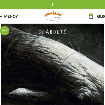
0
ΜΕΝΟΎ
€
0.0
-10%