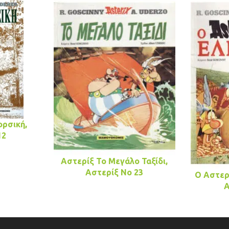
ορσική,
12
Αστερίξ Το Μεγάλο Ταξίδι,
Αστερίξ No 23
Ο Αστερ
Α