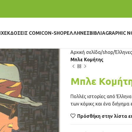
IX
ΕΚΔΌΣΕΙΣ COMICON-SHOP
ΈΛΛΗΝΕΣ
ΒΙΒΛΊΑ
GRAPHIC N
Αρχική σελίδα
shop
Έλληνες
Μπλε Κομήτης
Μπλε Κομήτ
Πολλές ιστορίες από Έλληνε
των κόμικς και ένα διήγημα
Πρόσθήκη στην λίστα ε