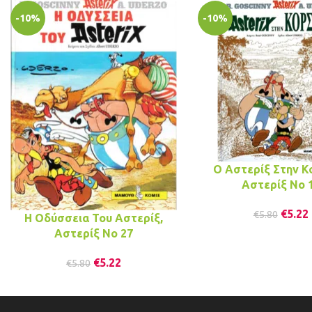
-10%
-10%
Ο Αστερίξ Στην Κ
Αστερίξ No 
€
5.22
€
5.80
Η Οδύσσεια Του Αστερίξ,
Αστερίξ No 27
€
5.22
€
5.80