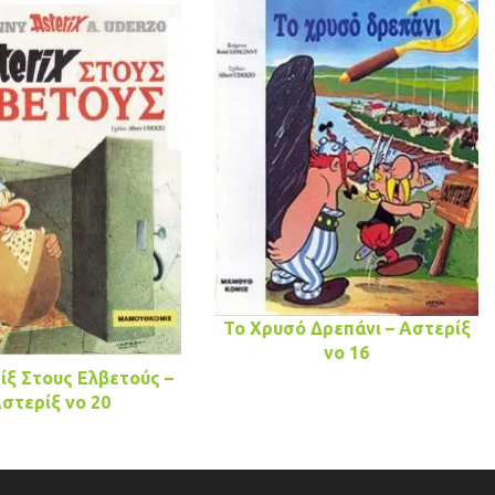
Το Χρυσό Δρεπάνι – Αστερίξ
νo 16
ίξ Στους Ελβετούς –
στερίξ νo 20