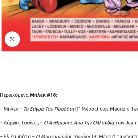
Κλικ για μεγέθυνση
Περιεχόμενα
Μπλεκ #16:
– Μπλεκ –
Το Στίγμα Του Προδότη
(Γ’ Μέρος)
των Maurizio Tau
– Λάργκο Γουίντς –
Ο Άνθρωπος Από Την Ολλανδία
των Jean 
– Ελ Ζαμπάτο –
Ο Μυστηριώδης Ύφαλος
(Β’ Μέρος)
των Vict