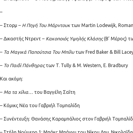
–
– Στορμ –
Η Πηγή Του Μάρντουκ
των Martin Lodewijk, Roman
– Δικαστής Ντρεντ –
Κακοποιός Υψηλής Κλάσης
(Β’ Μέρος) τ
–
Τα Μαγικά Παπούτσια Του Μπίλυ
των Fred Baker & Bill Lace
–
Το Παιδί Πάνθηρας
των T. Tully & M. Western, E. Bradbury
Και ακόμη:
–
Mα τα χίλια…
του Βαγγέλη Σαΐτη
– Κόμικς Νέα του Γαβριήλ Τομπαλίδη
– Συνέντευξη: Θανάσης Καραμπάλιος στον Γαβριήλ Τομπαλί
– Στήλη Νούμερο 1: Μπάκς Μπάννυ
του Νίκου Δημ. Νικολαΐδη