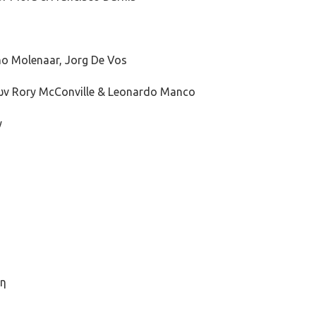
o Molenaar, Jorg De Vos
ων Rory McConville & Leonardo Manco
y
δη