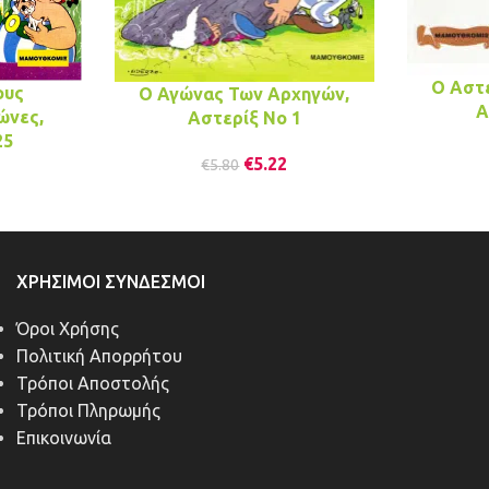
Ο Αστ
ους
Ο Αγώνας Των Αρχηγών,
Α
ώνες,
Αστερίξ No 1
25
€
5.22
€
5.80
ΧΡΉΣΙΜΟΙ ΣΎΝΔΕΣΜΟΙ
Όροι Χρήσης
Πολιτική Απορρήτου
Τρόποι Αποστολής
Τρόποι Πληρωμής
Επικοινωνία