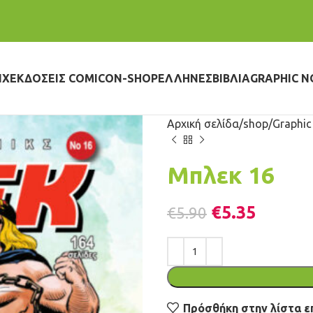
IX
ΕΚΔΌΣΕΙΣ COMICON-SHOP
ΈΛΛΗΝΕΣ
ΒΙΒΛΊΑ
GRAPHIC N
Αρχική σελίδα
shop
Graphic
Μπλεκ 16
€
5.35
€
5.90
Πρόσθήκη στην λίστα ε