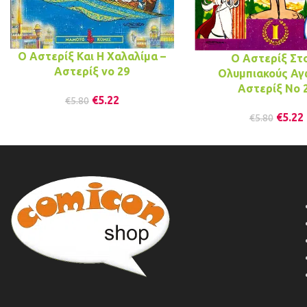
Ο Αστερίξ Και Η Χαλαλίμα –
Ο Αστερίξ Στ
Αστερίξ νo 29
Ολυμπιακούς Αγ
Αστερίξ Νο 
€
5.22
€
5.80
€
5.22
€
5.80