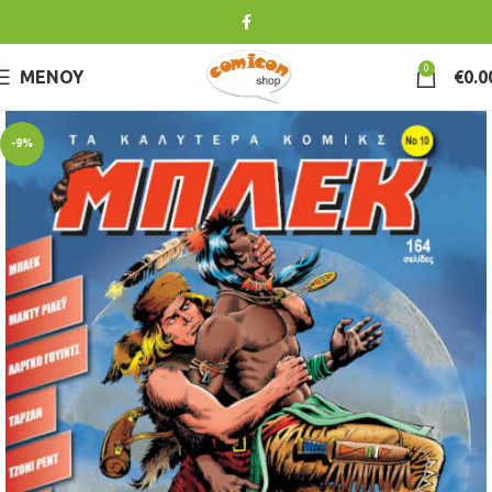
0
ΜΕΝΟΎ
€
0.0
-9%