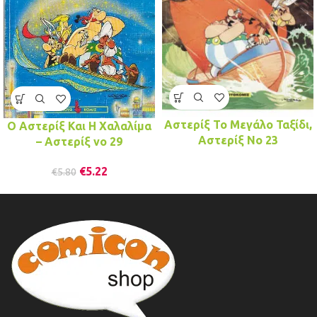
Αστερίξ Το Μεγάλο Ταξίδι,
Ο Αστερίξ Και Η Χαλαλίμα
Αστερίξ No 23
– Αστερίξ νo 29
€
5.22
€
5.80