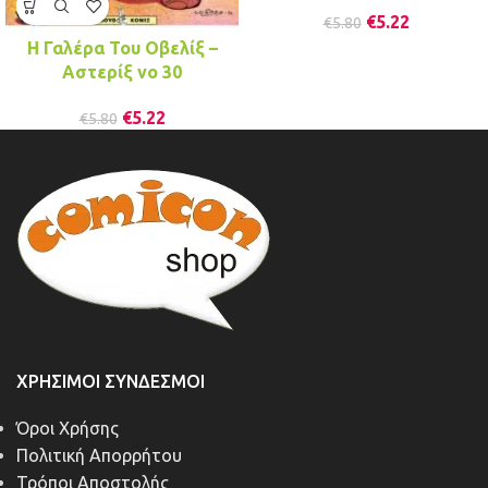
€
5.22
€
5.80
Η Γαλέρα Του Οβελίξ –
Αστερίξ νo 30
€
5.22
€
5.80
ΧΡΉΣΙΜΟΙ ΣΎΝΔΕΣΜΟΙ
Όροι Χρήσης
Πολιτική Απορρήτου
Τρόποι Αποστολής