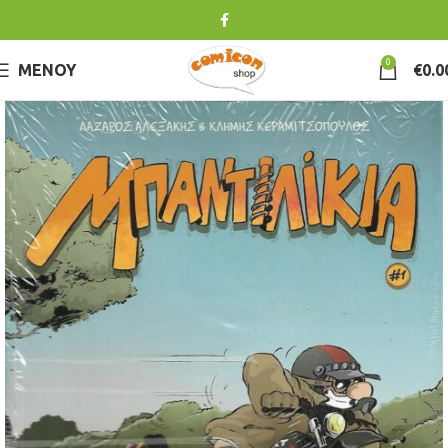
0
ΜΕΝΟΎ
€
0.0