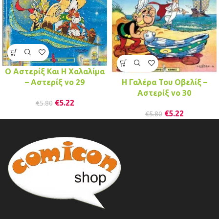
Ο Αστερίξ Και Η Χαλαλίμα
– Αστερίξ νo 29
Η Γαλέρα Του Οβελίξ –
Αστερίξ νo 30
€
5.22
€
5.80
€
5.22
€
5.80