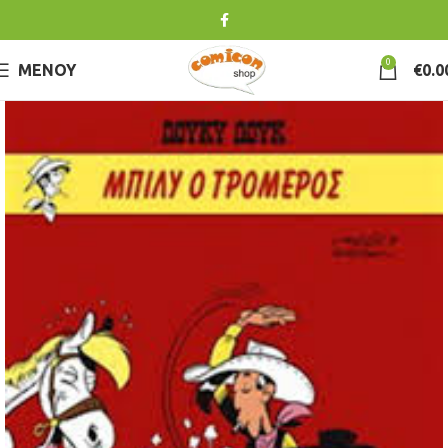
0
ΜΕΝΟΎ
€
0.0