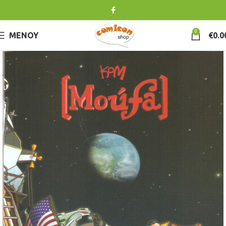
0
ΜΕΝΟΎ
€
0.0