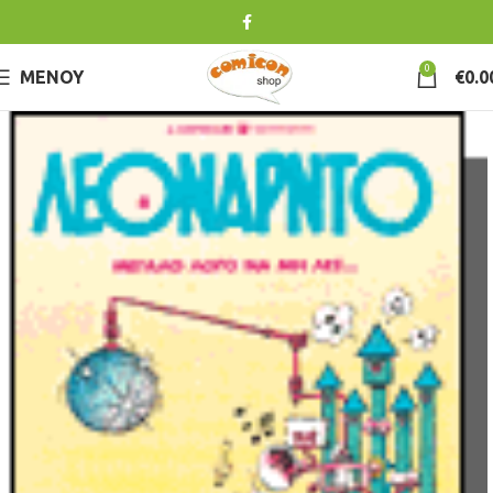
0
ΜΕΝΟΎ
€
0.0