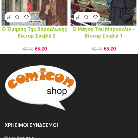
Ο Όμηρος Της Βαρκελώνης
Ο Μάγος Του Μπρούκλιν –
– Βίκτορ Σάκβιλ 2
Βίκτορ Σάκβιλ 1
€
5.20
€
5.20
€
5.80
€
5.80
ΧΡΉΣΙΜΟΙ ΣΎΝΔΕΣΜΟΙ