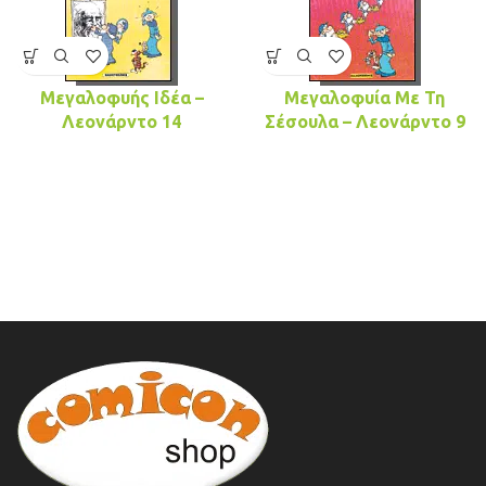
Μεγαλοφυής Ιδέα –
Μεγαλοφυία Με Τη
Λεονάρντο 14
Σέσουλα – Λεονάρντο 9