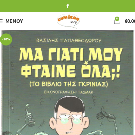
0
ΜΕΝΟΎ
€
0.0
-10%