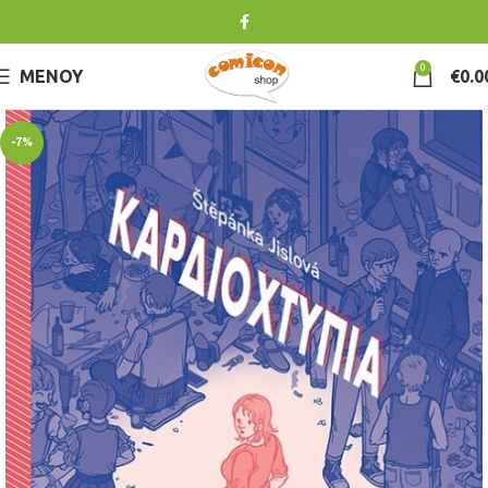
0
ΜΕΝΟΎ
€
0.0
-7%