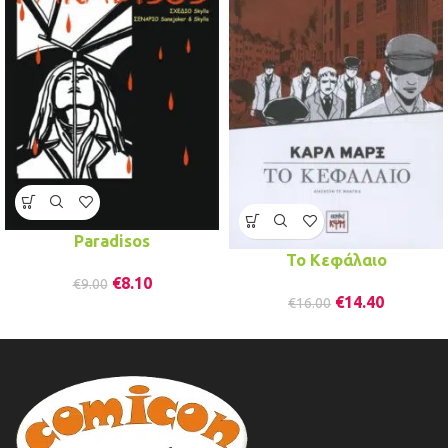
Paradisos
To Kεφάλαιο
€
8.10
€
9.00
€
14.40
€
16.00