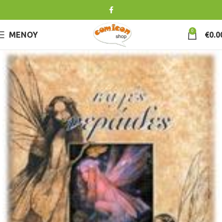
0
ΜΕΝΟΎ
€
0.0