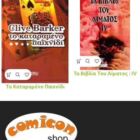
Τα Βιβλία Του Αίματος : IV
Το Καταραμένο Παιχνίδι