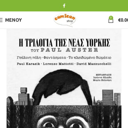
0
ΜΕΝΟΎ
€
0.0