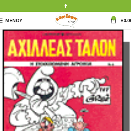
0
ΜΕΝΟΎ
€
0.0