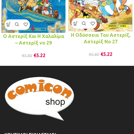
Η Οδύσσεια Του Αστερίξ,
Ο Αστερίξ Και Η Χαλαλίμα
Αστερίξ No 27
– Αστερίξ νo 29
€
5.22
€
5.80
€
5.22
€
5.80