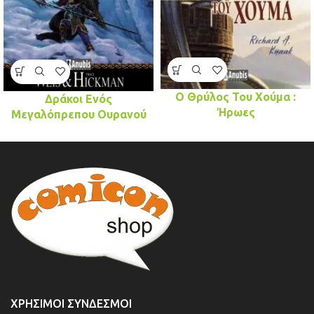
Ο Θρύλος Του Χούμα :
Δράκοι Ενός
Ήρωες
Μεγαλόπρεπου Ουρανού
ΧΡΉΣΙΜΟΙ ΣΎΝΔΕΣΜΟΙ