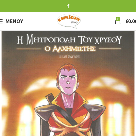
0
ΜΕΝΟΎ
€
0.0