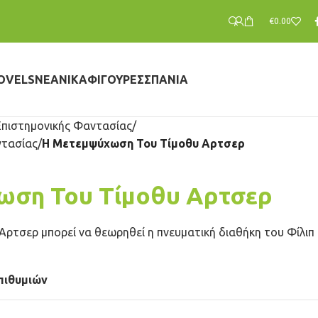
€
0.00
OVELS
ΝΕΑΝΙΚΆ
ΦΙΓΟΎΡΕΣ
ΣΠΆΝΙΑ
Επιστημονικής Φαντασίας
ντασίας
Η Μετεμψύχωση Του Τίμοθυ Αρτσερ
ωση Του Τίμοθυ Αρτσερ
Αρτσερ μπορεί να θεωρηθεί η πνευματική διαθήκη του Φίλιπ
πιθυμιών