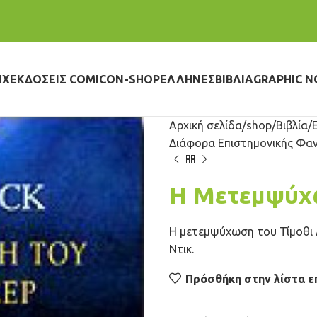
IX
ΕΚΔΌΣΕΙΣ COMICON-SHOP
ΈΛΛΗΝΕΣ
ΒΙΒΛΊΑ
GRAPHIC N
Αρχική σελίδα
shop
Βιβλία
Διάφορα Επιστημονικής Φα
Η Μετεμψύχ
Η μετεμψύχωση του Τίμοθι 
Ντικ.
Πρόσθήκη στην λίστα ε