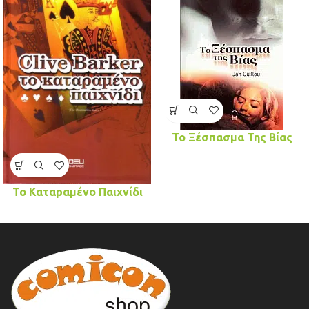
Το Ξέσπασμα Της Βίας
Το Καταραμένο Παιχνίδι