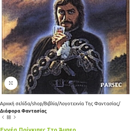
Κλικ για μεγέθυνση
Αρχική σελίδα
shop
Βιβλία
Λογοτεχνία Της Φαντασίας
Διάφορα Φαντασίας
Εννέα Πρίγκιπες Στο Άμπερ