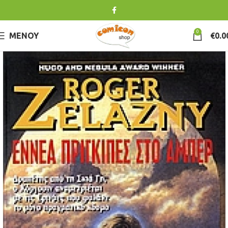
0
ΜΕΝΟΎ
€
0.0