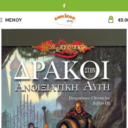
0
ΜΕΝΟΎ
€
0.0