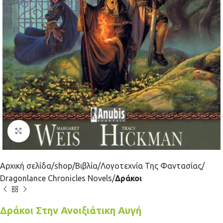
Κλικ για μεγέθυνση
Αρχική σελίδα
shop
Βιβλία
Λογοτεχνία Της Φαντασίας
Dragonlance Chronicles Novels
Δράκοι
Δράκοι Στην Ανοιξιάτικη Αυγή