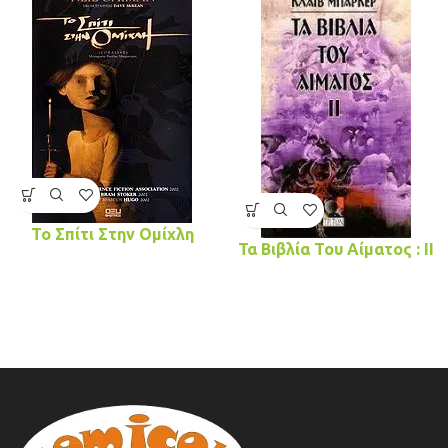
Το Σπίτι Στην Ομίχλη
Τα Βιβλία Του Αίματος : II