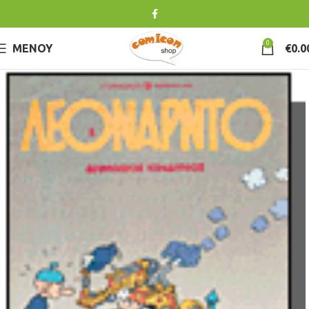
0
ΜΕΝΟΎ
€
0.0