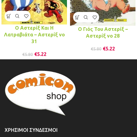
Ο Αστερίξ Και Η
Ο Γιός Του Αστερίξ –
Λατραβιάτα – Αστερίξ νo
Αστερίξ νo 28
31
€
5.22
€
5.80
€
5.22
€
5.80
ΧΡΉΣΙΜΟΙ ΣΎΝΔΕΣΜΟΙ