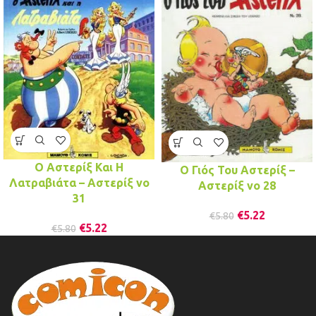
Ο Αστερίξ Και Η
Ο Γιός Του Αστερίξ –
Λατραβιάτα – Αστερίξ νo
Αστερίξ νo 28
31
€
5.22
€
5.80
€
5.22
€
5.80