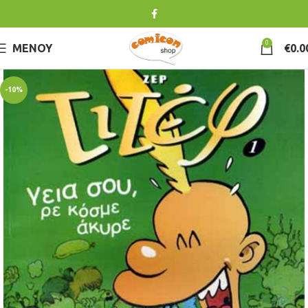
0
ΜΕΝΟΎ
€
0.0
-10%