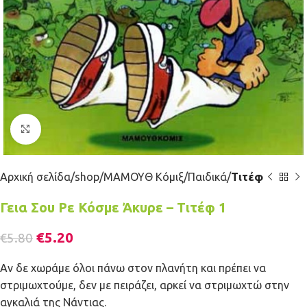
Κλικ για μεγέθυνση
Αρχική σελίδα
shop
ΜΑΜΟΥΘ Κόμιξ
Παιδικά
Τιτέφ
Γεια Σου Ρε Κόσμε Άκυρε – Τιτέφ 1
€
5.20
€
5.80
Αν δε χωράμε όλοι πάνω στον πλανήτη και πρέπει να
στριμωχτούμε, δεν με πειράζει, αρκεί να στριμωχτώ στην
αγκαλιά της Νάντιας.