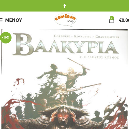
0
ΜΕΝΟΎ
€
0.0
-10%