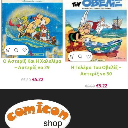
Ο Αστερίξ Και Η Χαλαλίμα
– Αστερίξ νo 29
Η Γαλέρα Του Οβελίξ –
Αστερίξ νo 30
€
5.22
€
5.80
€
5.22
€
5.80