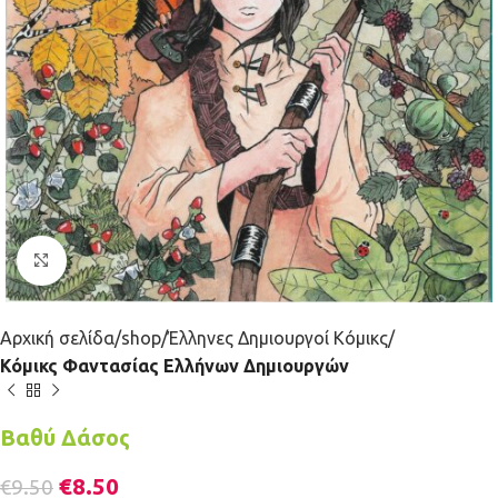
Κλικ για μεγέθυνση
Αρχική σελίδα
shop
Έλληνες Δημιουργοί Κόμικς
Κόμικς Φαντασίας Ελλήνων Δημιουργών
Βαθύ Δάσος
€
8.50
€
9.50