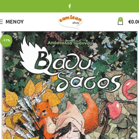
0
ΜΕΝΟΎ
€
0.0
-11%