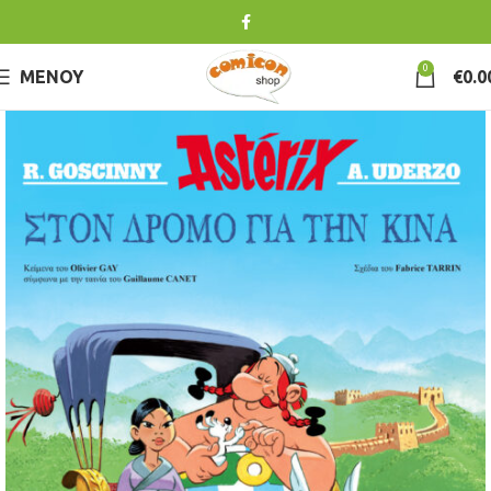
0
ΜΕΝΟΎ
€
0.0