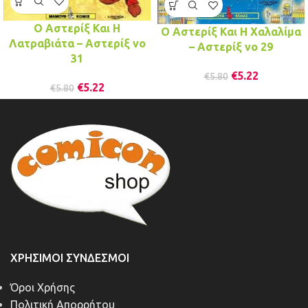
Ο Αστερίξ Και Η
Ο Αστερίξ Και Η Χαλαλίμα
Λατραβιάτα – Αστερίξ νo
– Αστερίξ νo 29
31
€
5.22
€
5.80
€
5.22
€
5.80
ΧΡΉΣΙΜΟΙ ΣΎΝΔΕΣΜΟΙ
Όροι Χρήσης
Πολιτική Απορρήτου