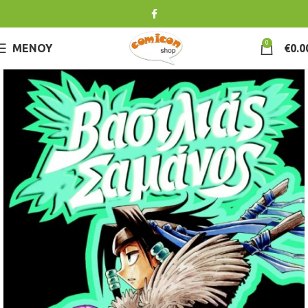
0
ΜΕΝΟΎ
€
0.0